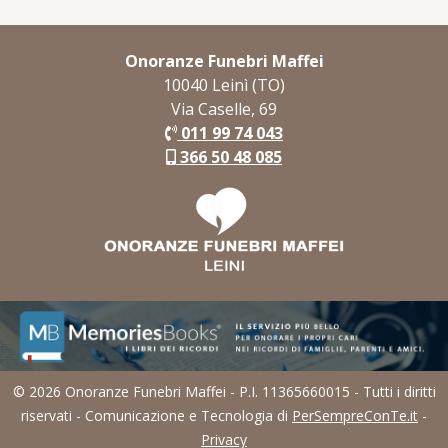
Onoranze Funebri Maffei
10040 Leinì (TO)
Via Caselle, 69
011 99 74 043
366 50 48 085
© 2026 Onoranze Funebri Maffei - P.I. 11365660015 - Tutti i diritti
riservati - Comunicazione e Tecnologia di
PerSempreConTe.it
-
Privacy