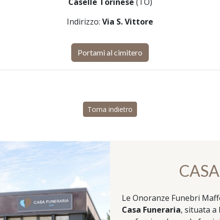
Caselle Torinese
(TO)
Indirizzo:
Via S. Vittore
Portami al cimitero
Torna indietro
CASA
Le Onoranze Funebri Maffei 
Casa Funeraria
, situata 