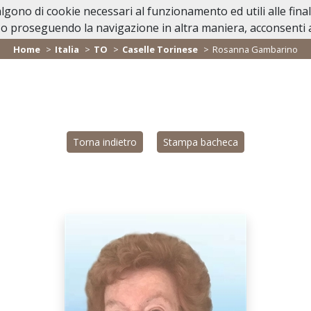
valgono di cookie necessari al funzionamento ed utili alle fina
Home
Lutti Personaggi Pubblici
In Ca
o proseguendo la navigazione in altra maniera, acconsenti al
Home
Italia
TO
Caselle Torinese
Rosanna Gambarino
Torna indietro
Stampa bacheca